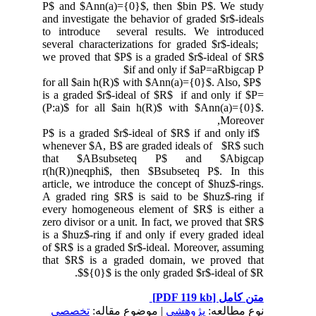
P$ and $Ann(a)={0}$, then $bin P$. We study
and investigate the behavior of graded $r$-ideals
to introduce several results. We introduced
several characterizations for graded $r$-ideals;
we proved that $P$ is a graded $r$-ideal of $R$
if and only if $aP=aRbigcap P$
for all $ain h(R)$ with $Ann(a)={0}$. Also, $P$
is a graded $r$-ideal of $R$ if and only if $P=
(P:a)$ for all $ain h(R)$ with $Ann(a)={0}$.
Moreover,
$P$ is a graded $r$-ideal of $R$ if and only if
whenever $A, B$ are graded ideals of $R$ such
that $ABsubseteq P$ and $Abigcap
r(h(R))neqphi$, then $Bsubseteq P$. In this
article, we introduce the concept of $huz$-rings.
A graded ring $R$ is said to be $huz$-ring if
every homogeneous element of $R$ is either a
zero divisor or a unit. In fact, we proved that $R$
is a $huz$-ring if and only if every graded ideal
of $R$ is a graded $r$-ideal. Moreover, assuming
that $R$ is a graded domain, we proved that
${0}$ is the only graded $r$-ideal of $R$.
[PDF 119 kb]
متن کامل
نوع مطالعه:
پژوهشي
| موضوع مقاله:
تخصصي