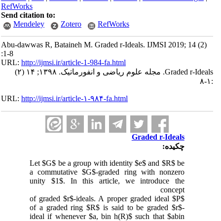
RefWorks
Send citation to:
Mendeley
Zotero
RefWorks
Abu-dawwas R, Bataineh M. Graded r-Ideals. IJMSI 2019; 14 (2)
:1-8
URL:
http://ijmsi.ir/article-1-984-fa.html
Graded r-Ideals. مجله علوم ریاضی و انفورماتیک. ۱۳۹۸; ۱۴ (۲)
:۱-۸
URL:
http://ijmsi.ir/article-۱-۹۸۴-fa.html
Graded r-Ideals
چکیده:
Let $G$ be a group with identity $e$ and $R$ be
a commutative $G$-graded ring with nonzero
unity $1$. In this article, we introduce the
concept
of graded $r$-ideals. A proper graded ideal $P$
of a graded ring $R$ is said to be graded $r$-
ideal if whenever $a, bin h(R)$ such that $abin