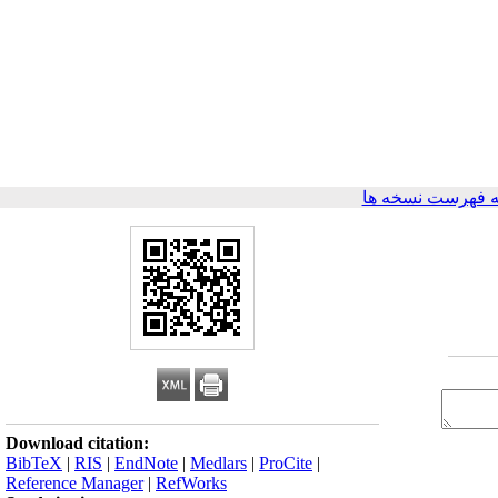
 فهرست نسخه ها
Download citation:
BibTeX
|
RIS
|
EndNote
|
Medlars
|
ProCite
|
Reference Manager
|
RefWorks