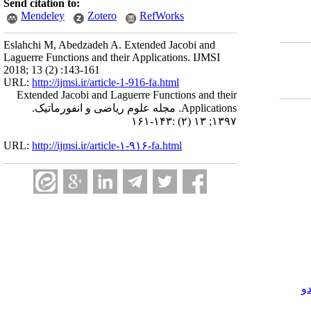
Send citation to:
Mendeley
Zotero
RefWorks
Eslahchi M, Abedzadeh A. Extended Jacobi and
Laguerre Functions and their Applications. IJMSI
2018; 13 (2) :143-161
URL:
http://ijmsi.ir/article-1-916-fa.html
Extended Jacobi and Laguerre Functions and their
Applications. مجله علوم ریاضی و انفورماتیک.
۱۳۹۷; ۱۳ (۲) :۱۴۳-۱۶۱
URL:
http://ijmsi.ir/article-۱-۹۱۶-fa.html
و