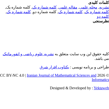
مات کلیدی
ریه
,
مجله علمی
,
مقاله علمی
,
کلمه شماره یک
, کلمه شماره یک,
مه شماره یک
,
کلمه شماره یک
, کلمه شماره دو,
کلمه شماره یک
,
مه دو
رسنجی
یه حقوق این وب سایت متعلق به
نشریه علوم ریاضی و انفورماتیک
 باشد.
احی و برنامه نویسی :
یکتاوب افزار شرق
Iranian Journal of Mathematical Sciences and
© 202
Informati
Designed & Developed by :
Yektaw