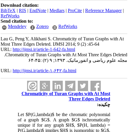
Download citation:
BibTeX
|
RIS
|
EndNote
|
Medlars
|
ProCite
|
Reference Manager
|
RefWorks
Send citation to:
Mendeley
Zotero
RefWorks
Lau G, Peng Y, Alikhani S. Chromaticity of Turan Graphs with At
Most Three Edges Deleted. IJMSI 2014; 9 (2) :45-64
URL:
http://ijmsi.ir/article-1-642-fa.html
Chromaticity of Turan Graphs with At Most Three Edges Deleted.
مجله علوم ریاضی و انفورماتیک. ۱۳۹۳; ۹ (۲) :۴۵-۶۴
URL:
http://ijmsi.ir/article-۱-۶۴۲-fa.html
Chromaticity of Turan Graphs with At Most
Three Edges Deleted
چکیده:
Let $P(G,lambda)$ be the chromatic polynomial
of a graph $G$. A graph $G$ ischromatically
unique if for any graph $H$, $P(H, lambda) =
P(G,lambda)$ implies $H$ is isomorphic to $G$.