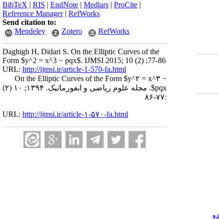
BibTeX
|
RIS
|
EndNote
|
Medlars
|
ProCite
|
Reference Manager
|
RefWorks
Send citation to:
Mendeley
Zotero
RefWorks
Daghigh H, Didari S. On the Elliptic Curves of the
Form $y^2 = x^3 − pqx$. IJMSI 2015; 10 (2) :77-86
URL:
http://ijmsi.ir/article-1-570-fa.html
On the Elliptic Curves of the Form $y^۲ = x^۳ −
pqx$. مجله علوم ریاضی و انفورماتیک. ۱۳۹۴; ۱۰ (۲)
:۷۷-۸۶
URL:
http://ijmsi.ir/article-۱-۵۷۰-fa.html
و