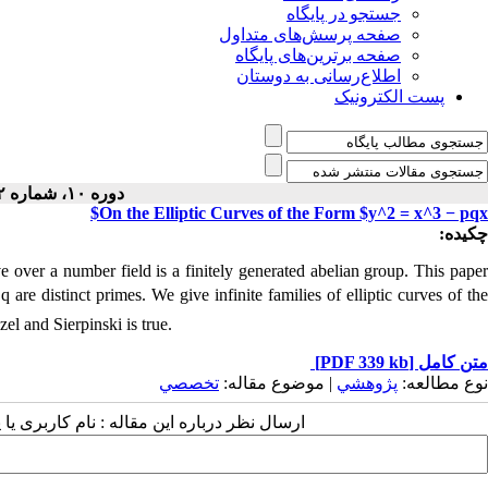
جستجو در پایگاه
صفحه پرسش‌های متداول
صفحه برترین‌های پایگاه
اطلاع‌رسانی به دوستان
پست الکترونیک
دوره ۱۰، شماره ۲ - ( ۷-۱۳۹۴ )
On the Elliptic Curves of the Form $y^2 = x^3 − pqx$
چکیده:
rve over a number field is a finitely generated abelian group‎. ‎This paper
q are distinct primes‎. ‎We give infinite families of elliptic curves of th
zel and Sierpinski is true.
متن کامل
[PDF 339 kb]
نوع مطالعه:
پژوهشي
| موضوع مقاله:
تخصصي
ارسال نظر درباره این مقاله : نام کاربری ی