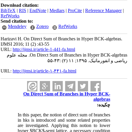
Download citation:
BibTeX
|
RIS
|
EndNote
|
Medlars
|
ProCite
|
Reference Manager
|
RefWorks
Send citation to:
Mendeley
Zotero
RefWorks
Harizavi H. On Direct Sum of Branches in Hyper BCK-algebras.
IJMSI 2016; 11 (2) :43-55
URL:
http://ijmsi.ir/article-1-441-fa.html
On Direct Sum of Branches in Hyper BCK-algebras. مجله علوم
ریاضی و انفورماتیک. ۱۳۹۵; ۱۱ (۲) :۴۳-۵۵
URL:
http://ijmsi.ir/article-۱-۴۴۱-fa.html
On Direct Sum of Branches in Hyper BCK-
algebras
چکیده:
In this paper, the notion of direct sum of branches
in hks is introduced and some related properties
are investigated. Applying this notion to lower
hyper $BCK$-semi lattice, a necessary condition