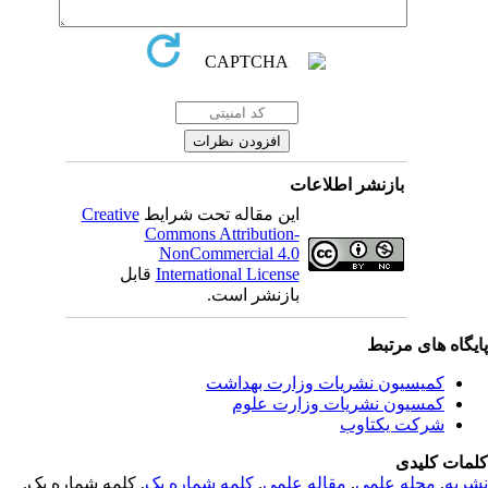
بازنشر اطلاعات
این مقاله تحت شرایط
Creative
Commons Attribution-
NonCommercial 4.0
International License
قابل
بازنشر است.
یگاه های مرتبط
کمیسیون نشریات وزارت بهداشت
کمسیون نشریات وزارت علوم
شرکت یکتاوب
مات کلیدی
ریه
,
مجله علمی
,
مقاله علمی
,
کلمه شماره یک
, کلمه شماره یک,