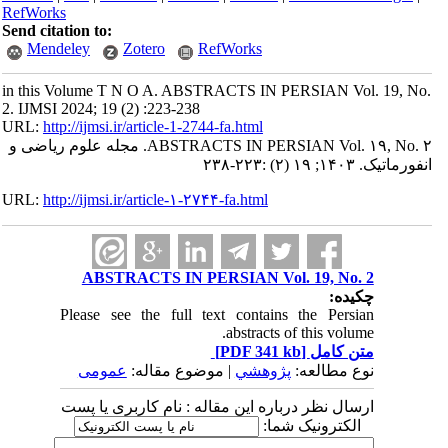
RefWorks
Send citation to:
Mendeley
Zotero
RefWorks
in this Volume T N O A. ABSTRACTS IN PERSIAN Vol. 19, No.
2. IJMSI 2024; 19 (2) :223-238
URL:
http://ijmsi.ir/article-1-2744-fa.html
ABSTRACTS IN PERSIAN Vol. ۱۹, No. ۲. مجله علوم ریاضی و
انفورماتیک. ۱۴۰۳; ۱۹ (۲) :۲۲۳-۲۳۸
URL:
http://ijmsi.ir/article-۱-۲۷۴۴-fa.html
ABSTRACTS IN PERSIAN Vol. 19, No. 2
چکیده:
Please see the full text contains the Persian
abstracts of this volume.
متن کامل
[PDF 341 kb]
نوع مطالعه:
پژوهشي
| موضوع مقاله:
عمومى
ارسال نظر درباره این مقاله : نام کاربری یا پست
الکترونیک شما: