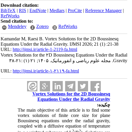
Download citation:
BibTeX
|
RIS
|
EndNote
|
Medlars
|
ProCite
|
Reference Manager
|
RefWorks
Send citation to:
Mendeley
Zotero
RefWorks
Kamandar M, Raesi B. Vortex Solutions for the 2D Boussinesq
Equations Under the Radial Gravity. IJMSI 2026; 21 (1) :21-38
URL:
http://ijmsi.ir/article-1-2119-fa.html
Vortex Solutions for the ۲D Boussinesq Equations Under the Radial
Gravity. مجله علوم ریاضی و انفورماتیک. ۱۴۰۵; ۲۱ (۱) :۲۱-۳۸
URL:
http://ijmsi.ir/article-۱-۲۱۱۹-fa.html
Vortex Solutions for the 2D Boussinesq
Equations Under the Radial Gravity
چکیده:
The main objective of this article is to find some
vortex solutions of finite core size for plane
Boussinesq equations under the radial gravity,
coupled with a diffusive equation of temperature
2
2