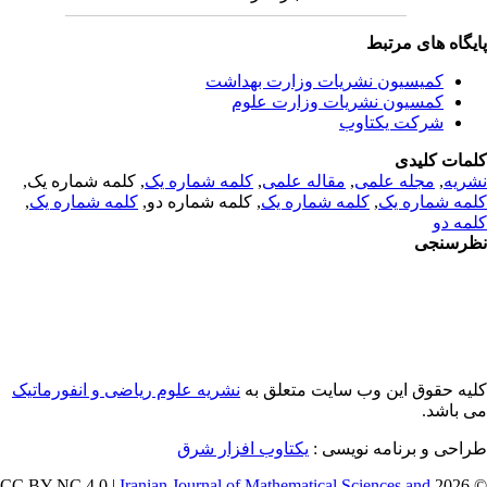
یگاه های مرتبط
کمیسیون نشریات وزارت بهداشت
کمسیون نشریات وزارت علوم
شرکت یکتاوب
مات کلیدی
ریه
,
مجله علمی
,
مقاله علمی
,
کلمه شماره یک
, کلمه شماره یک,
مه شماره یک
,
کلمه شماره یک
, کلمه شماره دو,
کلمه شماره یک
,
مه دو
رسنجی
یه حقوق این وب سایت متعلق به
نشریه علوم ریاضی و انفورماتیک
 باشد.
احی و برنامه نویسی :
یکتاوب افزار شرق
Iranian Journal of Mathematical Sciences and
© 202