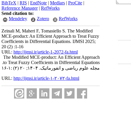
BibTeX
|
RIS
|
EndNote
|
Medlars
|
ProCite
|
Reference Manager
|
RefWorks
Send citation to:
Mendeley
Zotero
RefWorks
Zeinali M, Maheri F, Tomasiello S. The Modified
MCE-product: An Efficient Approach to Treat Fuzzy
Coefficients in Differential Equations. IJMSI 2025;
20 (2) :1-16
URL:
http://ijmsi.ir/article-1-2072-fa.html
The Modified MCE-product: An Efficient Approach
to Treat Fuzzy Coefficients in Differential Equations.
مجله علوم ریاضی و انفورماتیک. ۱۴۰۴; ۲۰ (۲) :۱-۱۶
URL:
http://ijmsi.ir/article-۱-۲۰۷۲-fa.html