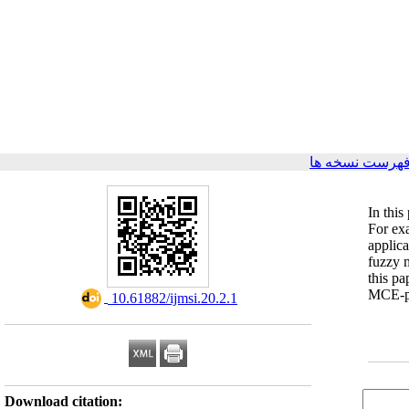
فهرست نسخه ها
In this
For exa
applic
fuzzy m
this pa
MCE-pr
‎ 10.61882/ijmsi.20.2.1
Download citation: