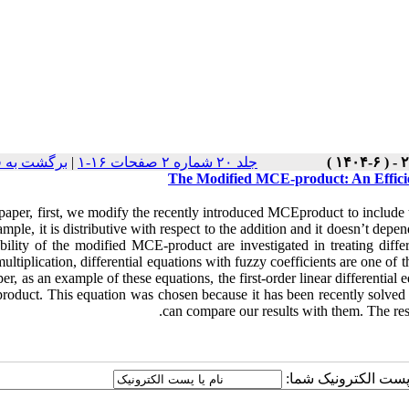
برگشت به 
|
جلد ۲۰ شماره ۲ صفحات ۱۶-۱
The Modified MCE-product: An Efficien
 paper, first, we modify the recently introduced MCEproduct to include t
mple, it is distributive with respect to the addition and it doesn’t dep
ability of the modified MCE-product are investigated in treating diffe
ultiplication, differential equations with fuzzy coefficients are one of t
per, as an example of these equations, the first-order linear differential
oduct. This equation was chosen because it has been recently solved
can compare our results with them. The re
یا پست الکترونیک شما