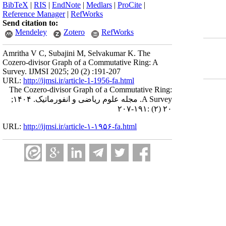
BibTeX
|
RIS
|
EndNote
|
Medlars
|
ProCite
|
Reference Manager
|
RefWorks
Send citation to:
Mendeley
Zotero
RefWorks
Amritha V C, Subajini M, Selvakumar K. The
Cozero-divisor Graph of a Commutative Ring: A
Survey. IJMSI 2025; 20 (2) :191-207
URL:
http://ijmsi.ir/article-1-1956-fa.html
The Cozero-divisor Graph of a Commutative Ring:
A Survey. مجله علوم ریاضی و انفورماتیک. ۱۴۰۴;
۲۰ (۲) :۱۹۱-۲۰۷
URL:
http://ijmsi.ir/article-۱-۱۹۵۶-fa.html