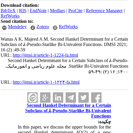
Download citation:
BibTeX
|
RIS
|
EndNote
|
Medlars
|
ProCite
|
Reference Manager
|
RefWorks
Send citation to:
Mendeley
Zotero
RefWorks
Wanas A K, Majeed A M. Second Hankel Determinant for a Certain
Subclass of 𝝀-Pseudo-Starlike Bi-Univalent Functions. IJMSI 2021;
16 (2) :49-59
URL:
http://ijmsi.ir/article-1-1224-fa.html
Second Hankel Determinant for a Certain Subclass of 𝝀-Pseudo-
Starlike Bi-Univalent Functions. مجله علوم ریاضی و انفورماتیک.
۱۴۰۰; ۱۶ (۲) :۴۹-۵۹
URL:
http://ijmsi.ir/article-۱-۱۲۲۴-fa.html
Second Hankel Determinant for a Certain
Subclass of 𝝀-Pseudo-Starlike Bi-Univalent
Functions
چکیده:
In this paper, we discuss the upper bounds for the
second Hankel determinant 𝐻2(2) of a new