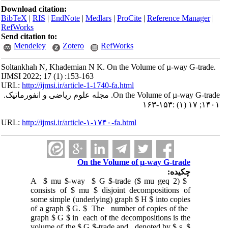
Download citation:
BibTeX
|
RIS
|
EndNote
|
Medlars
|
ProCite
|
Reference Manager
|
RefWorks
Send citation to:
Mendeley
Zotero
RefWorks
Soltankhah N, Khademian N K. On the Volume of µ-way G-trade.
IJMSI 2022; 17 (1) :153-163
URL:
http://ijmsi.ir/article-1-1740-fa.html
On the Volume of µ-way G-trade. مجله علوم ریاضی و انفورماتیک.
۱۴۰۱; ۱۷ (۱) :۱۵۳-۱۶۳
URL:
http://ijmsi.ir/article-۱-۱۷۴۰-fa.html
On the Volume of µ-way G-trade
چکیده:
A $ mu $-way $ G $-trade ($ mu geq 2) $
consists of $ mu $ disjoint decompositions of
some simple (underlying) graph $ H $ into copies
of a graph $ G. $ The number of copies of the
graph $ G $ in each of the decompositions is the
volume of the $ G $-trade and denoted by $ s. $