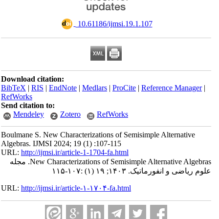
‎ 10.61186/ijmsi.19.1.107
Download citation:
BibTeX
|
RIS
|
EndNote
|
Medlars
|
ProCite
|
Reference Manager
|
RefWorks
Send citation to:
Mendeley
Zotero
RefWorks
Boulmane S. New Characterizations of Semisimple Alternative
Algebras. IJMSI 2024; 19 (1) :107-115
URL:
http://ijmsi.ir/article-1-1704-fa.html
New Characterizations of Semisimple Alternative Algebras. مجله
علوم ریاضی و انفورماتیک. ۱۴۰۳; ۱۹ (۱) :۱۰۷-۱۱۵
URL:
http://ijmsi.ir/article-۱-۱۷۰۴-fa.html