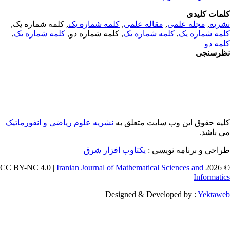
مات کلیدی
ریه
,
مجله علمی
,
مقاله علمی
,
کلمه شماره یک
, کلمه شماره یک,
مه شماره یک
,
کلمه شماره یک
, کلمه شماره دو,
کلمه شماره یک
,
مه دو
رسنجی
یه حقوق این وب سایت متعلق به
نشریه علوم ریاضی و انفورماتیک
 باشد.
احی و برنامه نویسی :
یکتاوب افزار شرق
Iranian Journal of Mathematical Sciences and
© 202
Informati
Designed & Developed by :
Yektaw