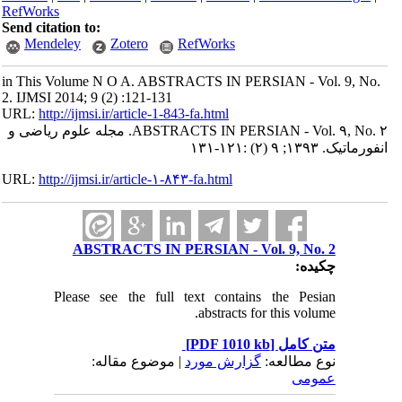
RefWorks
Send citation to:
Mendeley
Zotero
RefWorks
in This Volume N O A. ABSTRACTS IN PERSIAN - Vol. 9, No.
2. IJMSI 2014; 9 (2) :121-131
URL:
http://ijmsi.ir/article-1-843-fa.html
ABSTRACTS IN PERSIAN - Vol. ۹, No. ۲. مجله علوم ریاضی و
انفورماتیک. ۱۳۹۳; ۹ (۲) :۱۲۱-۱۳۱
URL:
http://ijmsi.ir/article-۱-۸۴۳-fa.html
ABSTRACTS IN PERSIAN - Vol. 9, No. 2
چکیده:
Please see the full text contains the Pesian
abstracts for this volume.
متن کامل
[PDF 1010 kb]
نوع مطالعه:
گزارش مورد
| موضوع مقاله:
عمومى