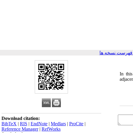
فهرست نسخه ها
In thi
adjace
Download citation:
BibTeX
|
RIS
|
EndNote
|
Medlars
|
ProCite
|
Reference Manager
|
RefWorks