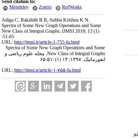
Send citation to:
Mendeley
Zotero
RefWorks
Adiga C, Rakshith B R, Subba Krishna K N.
Spectra of Some New Graph Operations and Some
New Class of Integral Graphs. IJMSI 2018; 13 (1)
:51-65
URL:
http://ijmsi.ir/article-1-755-fa.html
Spectra of Some New Graph Operations and Some
New Class of Integral Graphs. مجله علوم ریاضی و
انفورماتیک. ۱۳۹۷; ۱۳ (۱) :۵۱-۶۵
URL:
http://ijmsi.ir/article-۱-۷۵۵-fa.html
و