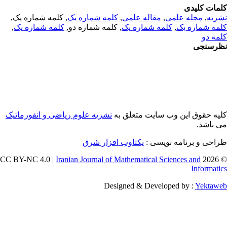
مات کلیدی
ریه
,
مجله علمی
,
مقاله علمی
,
کلمه شماره یک
, کلمه شماره یک,
مه شماره یک
,
کلمه شماره یک
, کلمه شماره دو,
کلمه شماره یک
,
مه دو
رسنجی
یه حقوق این وب سایت متعلق به
نشریه علوم ریاضی و انفورماتیک
 باشد.
احی و برنامه نویسی :
یکتاوب افزار شرق
Iranian Journal of Mathematical Sciences and
© 202
Informati
Designed & Developed by :
Yektaw