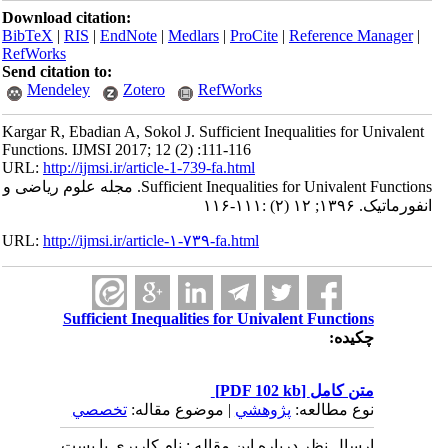
Download citation:
BibTeX
|
RIS
|
EndNote
|
Medlars
|
ProCite
|
Reference Manager
|
RefWorks
Send citation to:
Mendeley
Zotero
RefWorks
Kargar R, Ebadian A, Sokol J. Sufficient Inequalities for Univalent
Functions. IJMSI 2017; 12 (2) :111-116
URL:
http://ijmsi.ir/article-1-739-fa.html
Sufficient Inequalities for Univalent Functions. مجله علوم ریاضی و
انفورماتیک. ۱۳۹۶; ۱۲ (۲) :۱۱۱-۱۱۶
URL:
http://ijmsi.ir/article-۱-۷۳۹-fa.html
Sufficient Inequalities for Univalent Functions
چکیده:
متن کامل
[PDF 102 kb]
نوع مطالعه:
پژوهشي
| موضوع مقاله:
تخصصي
ارسال نظر درباره این مقاله : نام کاربری یا پست