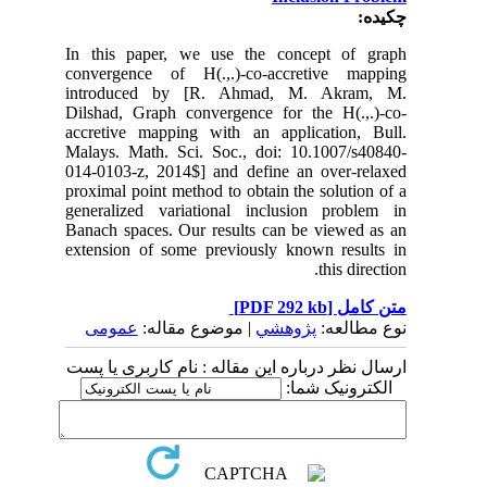
چکیده:
In this paper, we use the concept of graph
convergence of H(.,.)-co-accretive mapping
introduced by [R. Ahmad, M. Akram, M.
Dilshad, Graph convergence for the H(.,.)-co-
accretive mapping with an application, Bull.
Malays. Math. Sci. Soc., doi: 10.1007/s40840-
014-0103-z, 2014$] and define an over-relaxed
proximal point method to obtain the solution of a
generalized variational inclusion problem in
Banach spaces. Our results can be viewed as an
extension of some previously known results in
this direction.
[PDF 292 kb]
متن کامل
نوع مطالعه:
پژوهشي
| موضوع مقاله:
عمومى
ارسال نظر درباره این مقاله : نام کاربری یا پست
الکترونیک شما: