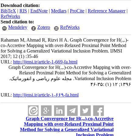
Download citation:
BibTeX
|
RIS
|
EndNote
|
Medlars
|
ProCite
|
Reference Manager
|
RefWorks
Send citation to:
Mendeley
Zotero
RefWorks
Rahaman M, Ahmad R, Rizvi H A. Graph Convergence for H(.,.)-
co-Accretive Mapping with over-Relaxed Proximal Point Method
for Solving a Generalized Variational Inclusion Problem. IJMSI
2017; 12 (1) :35-46
URL:
http://ijmsi.ir/article-1-669-fa.html
Graph Convergence for H(.,.)-co-Accretive Mapping with over-
Relaxed Proximal Point Method for Solving a Generalized
Variational Inclusion Problem. مجله علوم ریاضی و انفورماتیک.
۱۳۹۶; ۱۲ (۱) :۳۵-۴۶
URL:
http://ijmsi.ir/article-۱-۶۶۹-fa.html
Graph Convergence for H(.,.)-co-Accretive
Mapping with over-Relaxed Proximal Point
Method for Solving a Generalized Variational
Inclusion Problem