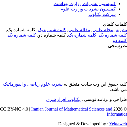
کمیسیون نشریات وزارت بهداشت
کمسیون نشریات وزارت علوم
شرکت یکتاوب
مات کلیدی
ریه
,
مجله علمی
,
مقاله علمی
,
کلمه شماره یک
, کلمه شماره یک,
مه شماره یک
,
کلمه شماره یک
, کلمه شماره دو,
کلمه شماره یک
,
مه دو
رسنجی
یه حقوق این وب سایت متعلق به
نشریه علوم ریاضی و انفورماتیک
 باشد.
احی و برنامه نویسی :
یکتاوب افزار شرق
Iranian Journal of Mathematical Sciences and
© 202
Informati
Designed & Developed by :
Yektaw