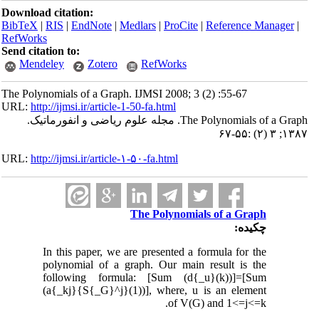
Download citation:
BibTeX
|
RIS
|
EndNote
|
Medlars
|
ProCite
|
Reference Manager
|
RefWorks
Send citation to:
Mendeley
Zotero
RefWorks
The Polynomials of a Graph. IJMSI 2008; 3 (2) :55-67
URL:
http://ijmsi.ir/article-1-50-fa.html
The Polynomials of a Graph. مجله علوم ریاضی و انفورماتیک.
۱۳۸۷; ۳ (۲) :۵۵-۶۷
URL:
http://ijmsi.ir/article-۱-۵۰-fa.html
The Polynomials of a Graph
چکیده:
In this paper, we are presented a formula for the
polynomial of a graph. Our main result is the
following formula: [Sum (d{_u}(k))]=[Sum
(a{_kj}{S{_G}^j}(1))], where, u is an element
of V(G) and 1<=j<=k.