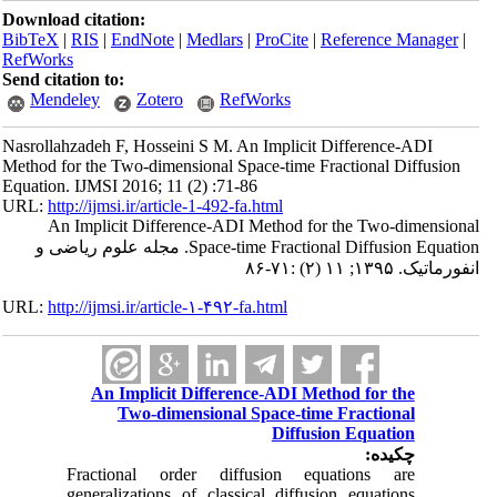
Download citation:
BibTeX
|
RIS
|
EndNote
|
Medlars
|
ProCite
|
Reference Manager
|
RefWorks
Send citation to:
Mendeley
Zotero
RefWorks
Nasrollahzadeh F, Hosseini S M. An Implicit Difference-ADI
Method for the Two-dimensional Space-time Fractional Diffusion
Equation. IJMSI 2016; 11 (2) :71-86
URL:
http://ijmsi.ir/article-1-492-fa.html
An Implicit Difference-ADI Method for the Two-dimensional
Space-time Fractional Diffusion Equation. مجله علوم ریاضی و
انفورماتیک. ۱۳۹۵; ۱۱ (۲) :۷۱-۸۶
URL:
http://ijmsi.ir/article-۱-۴۹۲-fa.html
An Implicit Difference-ADI Method for the
Two-dimensional Space-time Fractional
Diffusion Equation
چکیده:
Fractional order diffusion equations are
generalizations of classical diffusion equations