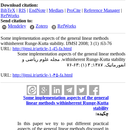
Download citation:
BibTeX
|
RIS
|
EndNote
|
Medlars
|
ProCite
|
Reference Manager
|
RefWorks
Send citation to:
Mendeley
Zotero
RefWorks
Some implementation aspects of the general linear methods
withinherent Runge-Kutta stability. IJMSI 2008; 3 (1) :63-76
URL:
http://ijmsi.ir/article-1-45-fa.html
Some implementation aspects of the general linear methods
withinherent Runge-Kutta stability. مجله علوم ریاضی و
انفورماتیک. ۱۳۸۷; ۳ (۱) :۶۳-۷۶
URL:
http://ijmsi.ir/article-۱-۴۵-fa.html
Some implementation aspects of the general
linear methods withinherent Runge-Kutta
stability
چکیده:
In this paper we try to put different practical
aspects of the general linear methods discussed in