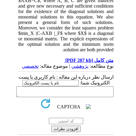
$AXB=C$, where A, B, C are given matrices
and give new necessary and sufficient conditions
for the existence of the diagonal solutions and
monomial solutions to this equation. We also
present a general form of such solutions.
Moreover, we consider the least squares problem
$min_X |C-AXB |_F$ where $X$ is a diagonal
or monomial matrix. The explicit expressions of
the optimal solution and the minimum norm
solution are both provided.
متن کامل
[PDF 287 kb]
نوع مطالعه:
پژوهشي
| موضوع مقاله:
تخصصي
ارسال نظر درباره این مقاله : نام کاربری یا پست
الکترونیک شما: