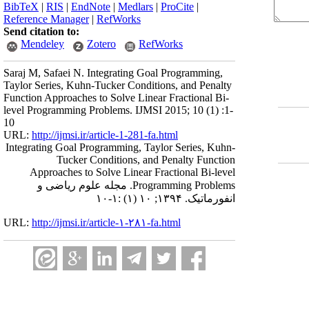
BibTeX
|
RIS
|
EndNote
|
Medlars
|
ProCite
|
Reference Manager
|
RefWorks
Send citation to:
Mendeley
Zotero
RefWorks
Saraj M, Safaei N. Integrating Goal Programming,
Taylor Series, Kuhn-Tucker Conditions, and Penalty
Function Approaches to Solve Linear Fractional Bi-
level Programming Problems. IJMSI 2015; 10 (1) :1-
10
URL:
http://ijmsi.ir/article-1-281-fa.html
Integrating Goal Programming, Taylor Series, Kuhn-
Tucker Conditions, and Penalty Function
Approaches to Solve Linear Fractional Bi-level
Programming Problems. مجله علوم ریاضی و
انفورماتیک. ۱۳۹۴; ۱۰ (۱) :۱-۱۰
URL:
http://ijmsi.ir/article-۱-۲۸۱-fa.html