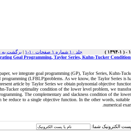
برگشت به 
|
جلد ۱۰ شماره ۱ صفحات ۱۰-۱
grating Goal Programming, Taylor Series, Kuhn-Tucker Conditions
s paper, we integrate goal programming (GP), Taylor Series, Kuhn-Tucke
el programming (LFBLP)problems. As we know, the Taylor Series is havi
present article by Taylor Series we obtain polynomial objective functio
hn-Tucker optimality condition of the lower level problem, we transfo
programming. The complementary and slackness condition of the lower l
n be reduce to a single objective function. In the other words, suitab
numerical examp
یا پست الکترونیک شما