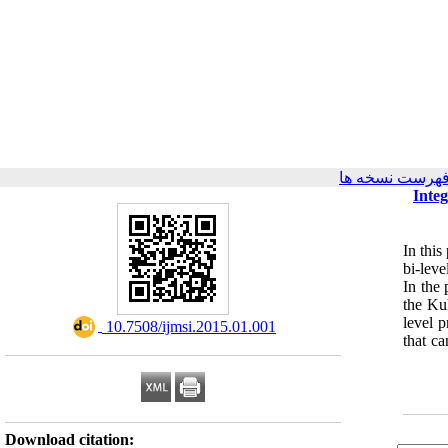
فهرست نسخه ها
Inte
In thi
bi-lev
In the 
the Ku
level 
‎ 10.7508/ijmsi.2015.01.001
that ca
Download citation: