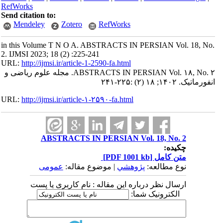
RefWorks
Send citation to:
Mendeley
Zotero
RefWorks
in this Volume T N O A. ABSTRACTS IN PERSIAN Vol. 18, No.
2. IJMSI 2023; 18 (2) :225-241
URL:
http://ijmsi.ir/article-1-2590-fa.html
ABSTRACTS IN PERSIAN Vol. ۱۸, No. ۲. مجله علوم ریاضی و
انفورماتیک. ۱۴۰۲; ۱۸ (۲) :۲۲۵-۲۴۱
URL:
http://ijmsi.ir/article-۱-۲۵۹۰-fa.html
ABSTRACTS IN PERSIAN Vol. 18, No. 2
چکیده:
متن کامل
[PDF 1001 kb]
نوع مطالعه:
پژوهشي
| موضوع مقاله:
عمومى
ارسال نظر درباره این مقاله : نام کاربری یا پست
الکترونیک شما: