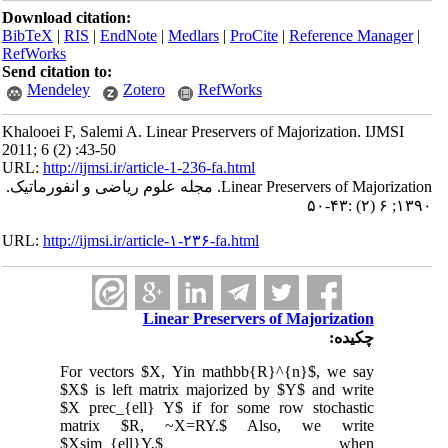
Download citation:
BibTeX
|
RIS
|
EndNote
|
Medlars
|
ProCite
|
Reference Manager
|
RefWorks
Send citation to:
Mendeley
Zotero
RefWorks
Khalooei F, Salemi A. Linear Preservers of Majorization. IJMSI
2011; 6 (2) :43-50
URL:
http://ijmsi.ir/article-1-236-fa.html
Linear Preservers of Majorization. مجله علوم ریاضی و انفورماتیک.
۱۳۹۰; ۶ (۲) :۴۳-۵۰
URL:
http://ijmsi.ir/article-۱-۲۳۶-fa.html
Linear Preservers of Majorization
چکیده:
For vectors $X, Yin mathbb{R}^{n}$, we say
$X$ is left matrix majorized by $Y$ and write
$X prec_{ell} Y$ if for some row stochastic
matrix $R, ~X=RY.$ Also, we write
$Xsim_{ell}Y,$ when