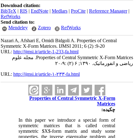
Download citation:
BibTeX
|
RIS
|
EndNote
|
Medlars
|
ProCite
|
Reference Manager
|
RefWorks
Send citation to:
Mendeley
Zotero
RefWorks
Nazari A, Afshari E, Omidi Bidgoli A. Properties of Central
Symmetric X-Form Matrices. IJMSI 2011; 6 (2) :9-20
URL:
http://ijmsi.ir/article-1-233-fa.html
Properties of Central Symmetric X-Form Matrices. مجله علوم
ریاضی و انفورماتیک. ۱۳۹۰; ۶ (۲) :۹-۲۰
URL:
http://ijmsi.ir/article-۱-۲۳۳-fa.html
Properties of Central Symmetric X-Form
Matrices
چکیده:
In this paper we introduce a special form of
symmetric matrices that is called central
symmetric $X$-form matrix and study some
properties, the inverse eigenvalue problem and