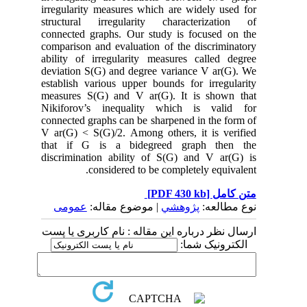
irregularity measures which are widely used for
structural irregularity characterization of
connected graphs. Our study is focused on the
comparison and evaluation of the discriminatory
ability of irregularity measures called degree
deviation S(G) and degree variance V ar(G). We
establish various upper bounds for irregularity
measures S(G) and V ar(G). It is shown that
Nikiforov’s inequality which is valid for
connected graphs can be sharpened in the form of
V ar(G) < S(G)/2. Among others, it is verified
that if G is a bidegreed graph then the
discrimination ability of S(G) and V ar(G) is
considered to be completely equivalent.
[PDF 430 kb]
متن کامل
نوع مطالعه:
پژوهشي
| موضوع مقاله:
عمومى
ارسال نظر درباره این مقاله : نام کاربری یا پست
الکترونیک شما: