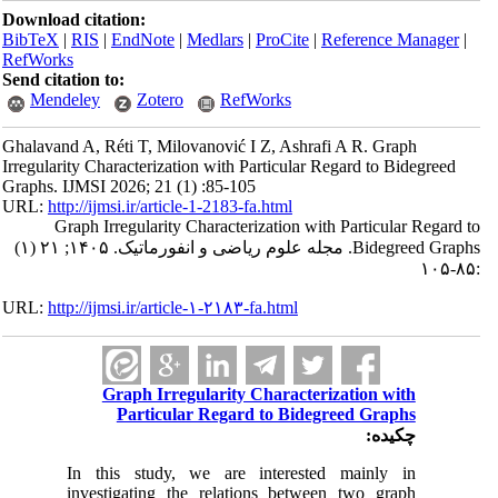
Download citation:
BibTeX
|
RIS
|
EndNote
|
Medlars
|
ProCite
|
Reference Manager
|
RefWorks
Send citation to:
Mendeley
Zotero
RefWorks
Ghalavand A, Réti T, Milovanović I Z, Ashrafi A R. Graph
Irregularity Characterization with Particular Regard to Bidegreed
Graphs. IJMSI 2026; 21 (1) :85-105
URL:
http://ijmsi.ir/article-1-2183-fa.html
Graph Irregularity Characterization with Particular Regard to
Bidegreed Graphs. مجله علوم ریاضی و انفورماتیک. ۱۴۰۵; ۲۱ (۱)
:۸۵-۱۰۵
URL:
http://ijmsi.ir/article-۱-۲۱۸۳-fa.html
Graph Irregularity Characterization with
Particular Regard to Bidegreed Graphs
چکیده:
In this study, we are interested mainly in
investigating the relations between two graph