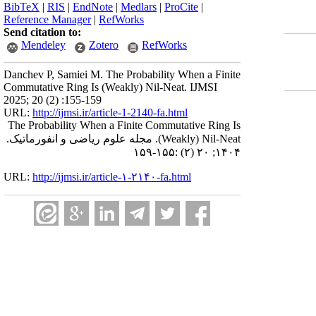
BibTeX
|
RIS
|
EndNote
|
Medlars
|
ProCite
|
Reference Manager
|
RefWorks
Send citation to:
Mendeley
Zotero
RefWorks
Danchev P, Samiei M. The Probability When a Finite
Commutative Ring Is (Weakly) Nil-Neat. IJMSI
2025; 20 (2) :155-159
URL:
http://ijmsi.ir/article-1-2140-fa.html
The Probability When a Finite Commutative Ring Is
(Weakly) Nil-Neat. مجله علوم ریاضی و انفورماتیک.
۱۴۰۴; ۲۰ (۲) :۱۵۵-۱۵۹
URL:
http://ijmsi.ir/article-۱-۲۱۴۰-fa.html