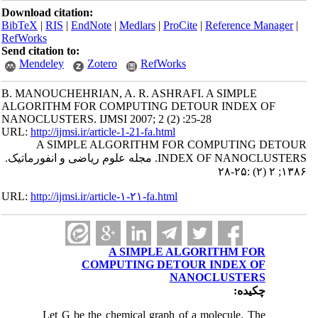
Download citation:
BibTeX
|
RIS
|
EndNote
|
Medlars
|
ProCite
|
Reference Manager
|
RefWorks
Send citation to:
Mendeley
Zotero
RefWorks
B. MANOUCHEHRIAN, A. R. ASHRAFI. A SIMPLE
ALGORITHM FOR COMPUTING DETOUR INDEX OF
NANOCLUSTERS. IJMSI 2007; 2 (2) :25-28
URL:
http://ijmsi.ir/article-1-21-fa.html
A SIMPLE ALGORITHM FOR COMPUTING DETOUR
INDEX OF NANOCLUSTERS. مجله علوم ریاضی و انفورماتیک.
۱۳۸۶; ۲ (۲) :۲۵-۲۸
URL:
http://ijmsi.ir/article-۱-۲۱-fa.html
A SIMPLE ALGORITHM FOR
COMPUTING DETOUR INDEX OF
NANOCLUSTERS
چکیده:
Let G be the chemical graph of a molecule. The