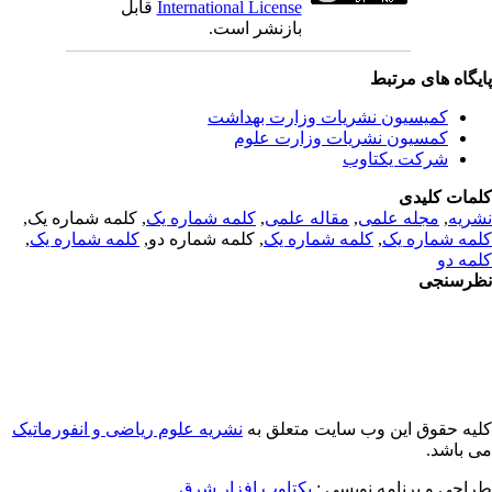
International License
قابل
بازنشر است.
یگاه های مرتبط
کمیسیون نشریات وزارت بهداشت
کمسیون نشریات وزارت علوم
شرکت یکتاوب
مات کلیدی
ریه
,
مجله علمی
,
مقاله علمی
,
کلمه شماره یک
, کلمه شماره یک,
مه شماره یک
,
کلمه شماره یک
, کلمه شماره دو,
کلمه شماره یک
,
مه دو
رسنجی
یه حقوق این وب سایت متعلق به
نشریه علوم ریاضی و انفورماتیک
 باشد.
احی و برنامه نویسی :
یکتاوب افزار شرق