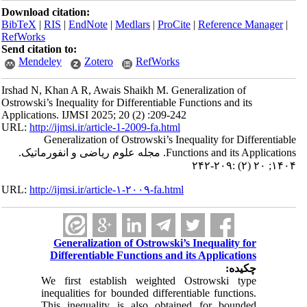
Download citation:
BibTeX
|
RIS
|
EndNote
|
Medlars
|
ProCite
|
Reference Manager
|
RefWorks
Send citation to:
Mendeley
Zotero
RefWorks
Irshad N, Khan A R, Awais Shaikh M. Generalization of
Ostrowski’s Inequality for Differentiable Functions and its
Applications. IJMSI 2025; 20 (2) :209-242
URL:
http://ijmsi.ir/article-1-2009-fa.html
Generalization of Ostrowski’s Inequality for Differentiable
Functions and its Applications. مجله علوم ریاضی و انفورماتیک.
۱۴۰۴; ۲۰ (۲) :۲۰۹-۲۴۲
URL:
http://ijmsi.ir/article-۱-۲۰۰۹-fa.html
Generalization of Ostrowski’s Inequality for
Differentiable Functions and its Applications
چکیده:
We first establish weighted Ostrowski type
inequalities for bounded differentiable functions.
This inequality is also obtained for bounded