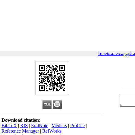
 فهرست نسخه ها
Download citation:
BibTeX
|
RIS
|
EndNote
|
Medlars
|
ProCite
|
Reference Manager
|
RefWorks