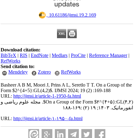
‎ 10.61186/ijmsi.19.2.169
Download citation:
BibTeX
|
RIS
|
EndNote
|
Medlars
|
ProCite
|
Reference Manager
|
RefWorks
Send citation to:
Mendeley
Zotero
RefWorks
Basheer A B M, Moori J, Prins A L, Seretlo T T. On a Group of the
Form $2^{4+5}:GL(4,2)$. IJMSI 2024; 19 (2) :169-188
URL:
http://ijmsi.ir/article-1-1950-fa.html
On a Group of the Form $۲^{۴+۵}:GL(۴,۲)$. مجله علوم ریاضی و
انفورماتیک. ۱۴۰۳; ۱۹ (۲) :۱۶۹-۱۸۸
URL:
http://ijmsi.ir/article-۱-۱۹۵۰-fa.html