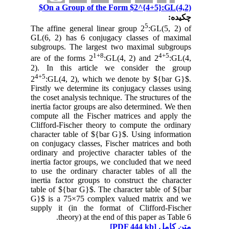
On a Group of the Form $2^{4+5}:GL(4,2)$
چکیده:
5
The affine general linear group 2
:GL(5, 2) of
GL(6, 2) has 6 conjugacy classes of maximal
subgroups. The largest two maximal subgroups
1+8
4+5
are of the forms 2
:GL(4, 2) and 2
:GL(4,
2). In this article we consider the group
4+5
2
:GL(4, 2), which we denote by ${bar G}$.
Firstly we determine its conjugacy classes using
the coset analysis technique. The structures of the
inertia factor groups are also determined. We then
compute all the Fischer matrices and apply the
Clifford-Fischer theory to compute the ordinary
character table of ${bar G}$. Using information
on conjugacy classes, Fischer matrices and both
ordinary and projective character tables of the
inertia factor groups, we concluded that we need
to use the ordinary character tables of all the
inertia factor groups to construct the character
table of ${bar G}$. The character table of ${bar
G}$ is a 75×75 complex valued matrix and we
supply it (in the format of Clifford-Fischer
theory) at the end of this paper as Table 6.
[PDF 444 kb]
متن کامل