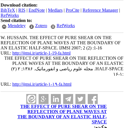
Download citation:
BibTeX
|
RIS
|
EndNote
|
Medlars
|
ProCite
|
Reference Manager
|
RefWorks
Send citation to:
Mendeley
Zotero
RefWorks
W. HUSSAIN. THE EFFECT OF PURE SHEAR ON THE
REFLECTION OF PLANE WAVES AT THE BOUNDARY OF
AN ELASTIC HALF-SPACE. IJMSI 2007; 2 (2) :1-16
URL:
http://ijmsi.ir/article-1-19-fa.html
THE EFFECT OF PURE SHEAR ON THE REFLECTION OF
PLANE WAVES AT THE BOUNDARY OF AN ELASTIC
HALF-SPACE. مجله علوم ریاضی و انفورماتیک. ۱۳۸۶; ۲ (۲)
:۱-۱۶
URL:
http://ijmsi.ir/article-۱-۱۹-fa.html
THE EFFECT OF PURE SHEAR ON THE
REFLECTION OF PLANE WAVES AT
THE BOUNDARY OF AN ELASTIC HALF-
SPACE
چکیده: