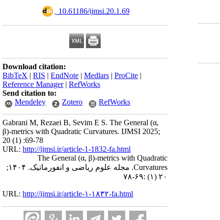
‎ 10.61186/ijmsi.20.1.69
Download citation:
BibTeX
|
RIS
|
EndNote
|
Medlars
|
ProCite
|
Reference Manager
|
RefWorks
Send citation to:
Mendeley
Zotero
RefWorks
Gabrani M, Rezaei B, Sevim E S. The General (α,
β)-metrics with Quadratic Curvatures. IJMSI 2025;
20 (1) :69-78
URL:
http://ijmsi.ir/article-1-1832-fa.html
The General (α, β)-metrics with Quadratic
Curvatures. مجله علوم ریاضی و انفورماتیک. ۱۴۰۴;
۲۰ (۱) :۶۹-۷۸
URL:
http://ijmsi.ir/article-۱-۱۸۳۲-fa.html