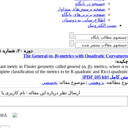
جستجو در پایگاه
صفحه پرسش‌های متداول
صفحه برترین‌های پایگاه
اطلاع‌رسانی به دوستان
پست الکترونیک
دوره ۲۰، شماره ۱ - ( ۲-۱۴۰۴ )
The General (α, β)-metrics with Quadratic Curvatures
چکیده:
nt metric in Finsler geometry called general (α, β)- metrics, where α is
ete classification of the metrics to be R-quadratic and Ricci-quadratic.
متن کامل
[PDF 105 kb]
نوع مطالعه:
پژوهشي
| موضوع مقاله:
تخصصي
ارسال نظر درباره این مقاله : نام کاربری ی