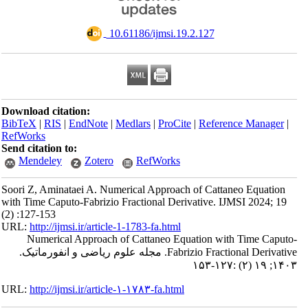
‎ 10.61186/ijmsi.19.2.127
Download citation:
BibTeX
|
RIS
|
EndNote
|
Medlars
|
ProCite
|
Reference Manager
|
RefWorks
Send citation to:
Mendeley
Zotero
RefWorks
Soori Z, Aminataei A. Numerical Approach of Cattaneo Equation
with Time Caputo-Fabrizio Fractional Derivative. IJMSI 2024; 19
(2) :127-153
URL:
http://ijmsi.ir/article-1-1783-fa.html
Numerical Approach of Cattaneo Equation with Time Caputo-
Fabrizio Fractional Derivative. مجله علوم ریاضی و انفورماتیک.
۱۴۰۳; ۱۹ (۲) :۱۲۷-۱۵۳
URL:
http://ijmsi.ir/article-۱-۱۷۸۳-fa.html