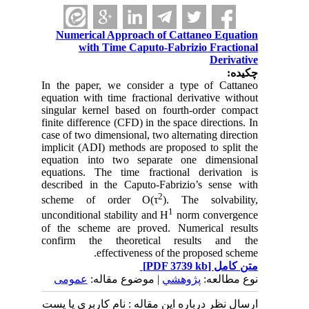
Numerical Approach of Cattaneo Equation
with Time Caputo-Fabrizio Fractional
Derivative
چکیده:
In the paper, we consider a type of Cattaneo
equation with time fractional derivative without
singular kernel based on fourth-order compact
finite difference (CFD) in the space directions. In
case of two dimensional, two alternating direction
implicit (ADI) methods are proposed to split the
equation into two separate one dimensional
equations. The time fractional derivation is
described in the Caputo-Fabrizio’s sense with
2
scheme of order O(τ
). The solvability,
1
unconditional stability and H
norm convergence
of the scheme are proved. Numerical results
confirm the theoretical results and the
effectiveness of the proposed scheme.
[PDF 3739 kb]
متن کامل
نوع مطالعه:
پژوهشي
| موضوع مقاله:
عمومى
ارسال نظر درباره این مقاله : نام کاربری یا پست