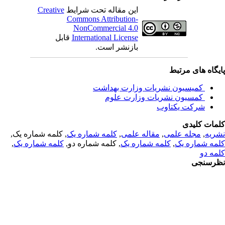
این مقاله تحت شرایط
Creative
Commons Attribution-
NonCommercial 4.0
International License
قابل
بازنشر است.
یگاه های مرتبط
 کمیسیون نشریات وزارت بهداشت
 کمسیون نشریات وزارت علوم
شرکت یکتاوب
مات کلیدی
ریه
,
مجله علمی
,
مقاله علمی
,
کلمه شماره یک
, کلمه شماره یک,
مه شماره یک
,
کلمه شماره یک
, کلمه شماره دو,
کلمه شماره یک
,
مه دو
رسنجی