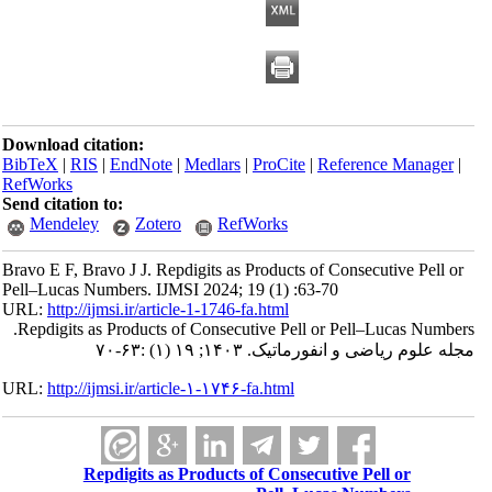
Download citation:
BibTeX
|
RIS
|
EndNote
|
Medlars
|
ProCite
|
Reference Manager
|
RefWorks
Send citation to:
Mendeley
Zotero
RefWorks
Bravo E F, Bravo J J. Repdigits as Products of Consecutive Pell or
Pell–Lucas Numbers. IJMSI 2024; 19 (1) :63-70
URL:
http://ijmsi.ir/article-1-1746-fa.html
Repdigits as Products of Consecutive Pell or Pell–Lucas Numbers.
مجله علوم ریاضی و انفورماتیک. ۱۴۰۳; ۱۹ (۱) :۶۳-۷۰
URL: 
http://ijmsi.ir/article-۱-۱۷۴۶-fa.html
Repdigits as Products of Consecutive Pell or