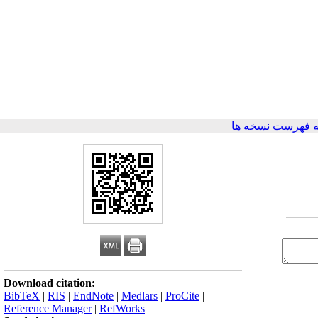
 فهرست نسخه ها
Download citation:
BibTeX
|
RIS
|
EndNote
|
Medlars
|
ProCite
|
Reference Manager
|
RefWorks