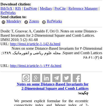
Download citation:
BibTeX
|
RIS
|
EndNote
|
Medlars
|
ProCite
|
Reference Manager
|
RefWorks
Send citation to:
Mendeley
Zotero
RefWorks
Doslic T, Graovac A, Cataldo F, Ori O. Notes on some Distance-
Based Invariants for 2-Dimensional Square and Comb Lattices.
IJMSI 2010; 5 (2) :61-68
URL:
http://ijmsi.ir/article-1-142-fa.html
Notes on some Distance-Based Invariants for ۲-Dimensional
Square and Comb Lattices. مجله علوم ریاضی و انفورماتیک. ۱۳۸۹;
۵ (۲) :۶۱-۶۸
URL:
http://ijmsi.ir/article-۱-۱۴۲-fa.html
Notes on some Distance-Based Invariants for
2-Dimensional Square and Comb Lattices
چکیده:
We present explicit formulae for the eccentric
connectivity index and Wiener index of 2-