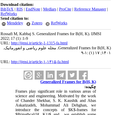
Download citation:
BibTeX
|
RIS
|
EndNote
|
Medlars
|
ProCite
|
Reference Manager
|
RefWorks
Send citation to:
Mendeley
Zotero
RefWorks
Rossafi M, Kabbaj S. Generalized Frames for B(H, K). IJMSI
2022; 17 (1) :1-9
URL:
http://ijmsi.ir/article-1-1315-fa.html
Generalized Frames for B(H, K). مجله علوم ریاضی و انفورماتیک.
۱۴۰۱; ۱۷ (۱) :۱-۹
URL:
http://ijmsi.ir/article-۱-۱۳۱۵-fa.html
Generalized Frames for B(H, K)
چکیده:
Frames play significant role in various areas of
science and engineering. Motivated by the work
of Chander Shekhar, S. K. Kaushik and Abas
Askarizadeh, Mohammad Ali Dehghan, we
introduce the concepts of $K$-frames for
$B(mathcal{H, K})$ and we establish some