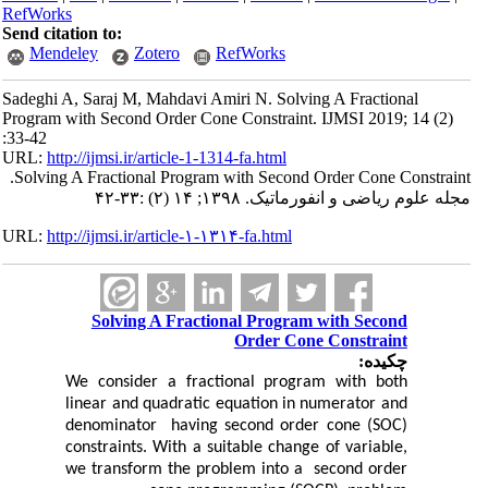
RefWorks
Send citation to:
Mendeley
Zotero
RefWorks
Sadeghi A, Saraj M, Mahdavi Amiri N. Solving A Fractional
Program with Second Order Cone Constraint. IJMSI 2019; 14 (2)
:33-42
URL:
http://ijmsi.ir/article-1-1314-fa.html
Solving A Fractional Program with Second Order Cone Constraint.
مجله علوم ریاضی و انفورماتیک. ۱۳۹۸; ۱۴ (۲) :۳۳-۴۲
URL:
http://ijmsi.ir/article-۱-۱۳۱۴-fa.html
Solving A Fractional Program with Second
Order Cone Constraint
چکیده:
We consider a fractional program with both
linear and quadratic equation in numerator and
denominator
having second order cone (SOC)
constraints. With a suitable change of variable,
we transform the problem into a
second order