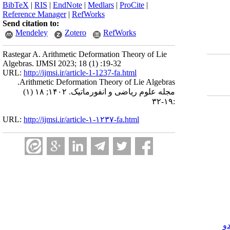
BibTeX
|
RIS
|
EndNote
|
Medlars
|
ProCite
|
Reference Manager
|
RefWorks
Send citation to:
Mendeley
Zotero
RefWorks
Rastegar A. Arithmetic Deformation Theory of Lie
Algebras. IJMSI 2023; 18 (1) :19-32
URL:
http://ijmsi.ir/article-1-1237-fa.html
Arithmetic Deformation Theory of Lie Algebras.
مجله علوم ریاضی و انفورماتیک. ۱۴۰۲; ۱۸ (۱)
:۱۹-۳۲
URL:
http://ijmsi.ir/article-۱-۱۲۳۷-fa.html
و