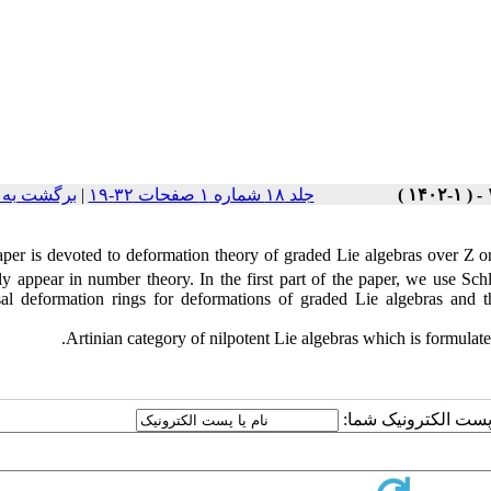
برگشت به 
|
جلد ۱۸ شماره ۱ صفحات ۳۲-۱۹
aper is devoted to deformation theory of graded Lie algebras over Z o
ly appear in number theory. In the first part of the paper, we use Schle
sal deformation rings for deformations of graded Lie algebras and t
Artinian category of nilpotent Lie algebras which is formulat
یا پست الکترونیک شما