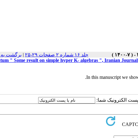
جلد ۱۶ شماره ۲ صفحات ۲۹-۲۵
|
برگشت به 
um‎ " ‎Some result on simple hyper K‎- ‎algebras‎ ", ‎Iranian Journal of 
‎‎In this manuscript we sho
ا پست الکترونیک شما: