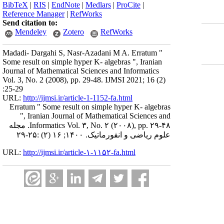
BibTeX
|
RIS
|
EndNote
|
Medlars
|
ProCite
|
Reference Manager
|
RefWorks
Send citation to:
Mendeley
Zotero
RefWorks
Madadi- Dargahi S, Nasr-Azadani M A. Erratum‎ "
‎Some result on simple hyper K‎- ‎algebras‎ ", ‎Iranian
Journal of Mathematical Sciences and Informatics‎
‎Vol‎. ‎3‎, ‎No‎. ‎2 (2008)‎, ‎pp‎. ‎29-48. IJMSI 2021; 16 (2)
:25-29
URL:
http://ijmsi.ir/article-1-1152-fa.html
Erratum‎ " ‎Some result on simple hyper K‎- ‎algebras‎
", ‎Iranian Journal of Mathematical Sciences and
Informatics‎ ‎Vol‎. ‎۳‎, ‎No‎. ‎۲ (۲۰۰۸)‎, ‎pp‎. ‎۲۹-۴۸. مجله
علوم ریاضی و انفورماتیک. ۱۴۰۰; ۱۶ (۲) :۲۵-۲۹
URL:
http://ijmsi.ir/article-۱-۱۱۵۲-fa.html