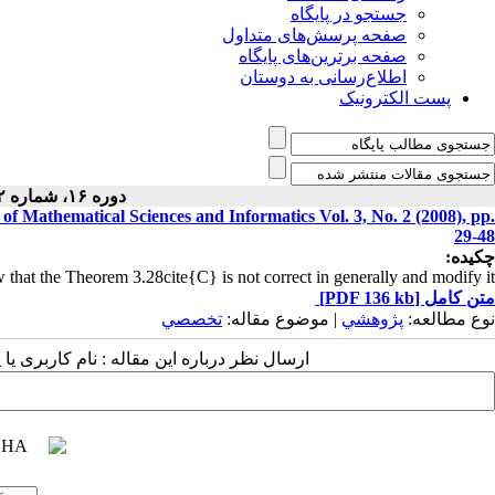
جستجو در پایگاه
صفحه پرسش‌های متداول
صفحه برترین‌های پایگاه
اطلاع‌رسانی به دوستان
پست الکترونیک
دوره ۱۶، شماره ۲ - ( ۷-۱۴۰۰ )
Mathematical Sciences and Informatics‎ ‎Vol‎. ‎3‎, ‎No‎. ‎2 (2008)‎, ‎pp‎.
‎29-48
چکیده:
w that the Theorem 3.28cite{C} is not correct in generally and modify it‎.
متن کامل
[PDF 136 kb]
نوع مطالعه:
پژوهشي
| موضوع مقاله:
تخصصي
ارسال نظر درباره این مقاله : نام کاربری ی