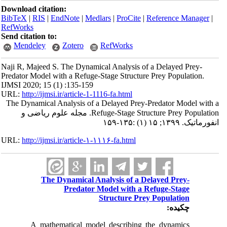
Download citation:
BibTeX
|
RIS
|
EndNote
|
Medlars
|
ProCite
|
Reference Manager
|
RefWorks
Send citation to:
Mendeley
Zotero
RefWorks
Naji R, Majeed S. The Dynamical Analysis of a Delayed Prey-
Predator Model with a Refuge-Stage Structure Prey Population.
IJMSI 2020; 15 (1) :135-159
URL:
http://ijmsi.ir/article-1-1116-fa.html
The Dynamical Analysis of a Delayed Prey-Predator Model with a
Refuge-Stage Structure Prey Population. مجله علوم ریاضی و
انفورماتیک. ۱۳۹۹; ۱۵ (۱) :۱۳۵-۱۵۹
URL:
http://ijmsi.ir/article-۱-۱۱۱۶-fa.html
The Dynamical Analysis of a Delayed Prey-
Predator Model with a Refuge-Stage
Structure Prey Population
چکیده:
A mathematical model describing the dynamics