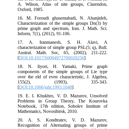
A. Wilson, Atlas of nite groups, Clarendon,
Oxford, 1985.
16. M. Foroudi ghasemabadi, N. Ahanjideh,
Characterization of the simple groups Dn(3) by
prime graph and spectrum, Iran. J. Math. Sci.
Inform, 7(1), (2012), 91-106.
17. A. Iranmanesh, S. H. Alavi, A
characterization of simple group PSL(5; q), Bull.
Austral. Math. Soc, 65, (2002), 211-222.
[
DOI:10.1017/S0004972700020256
]
18. N. Iiyori, H. Yamaki, Prime graph
components of the simple groups of Lie type
over the eld of even characteristic, J. Algebra,
155(2), (1993), 335-343.
[
DOI:10.1006/jabr.1993.1048
]
19. E. I. Khukhro, V. D. Mazurov, Unsolved
Problems in Group Theory, The Kourovka
Notebook, 17th edition, Sobolev Institute of
Mathematics, Novosibirsk, 2010.
20. A. S. Kondtratev, V. D. Mazurov,
Recognition of Alternating groups of prime