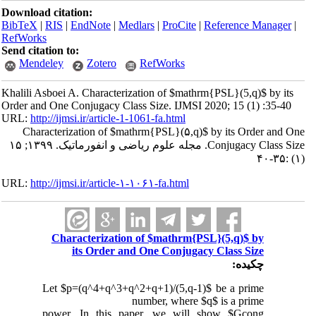
Download citation:
BibTeX
|
RIS
|
EndNote
|
Medlars
|
ProCite
|
Reference Manager
|
RefWorks
Send citation to:
Mendeley
Zotero
RefWorks
Khalili Asboei A. Characterization of $mathrm{PSL}(5,q)$ by its
Order and One Conjugacy Class Size. IJMSI 2020; 15 (1) :35-40
URL:
http://ijmsi.ir/article-1-1061-fa.html
Characterization of $mathrm{PSL}(۵,q)$ by its Order and One
Conjugacy Class Size. مجله علوم ریاضی و انفورماتیک. ۱۳۹۹; ۱۵
(۱) :۳۵-۴۰
URL:
http://ijmsi.ir/article-۱-۱۰۶۱-fa.html
Characterization of $mathrm{PSL}(5,q)$ by
its Order and One Conjugacy Class Size
چکیده:
Let $p=(q^4+q^3+q^2+q+1)/(5,q-1)$ be a prime
number, where $q$ is a prime
power. In this paper, we will show $Gcong