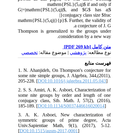
mathrm{PSL}(5,q)$ if and only if
$|G|=|mathrm{PSL}(5,q)|$, and $G$ has a
conjugacy class size $frac{|
mathrm{PSL}(5,q)|}{p}$. Further, the validity of
a conjecture of J. G.
Thompson is generalized to the groups under
consideration by a new way.
[PDF 269 kb]
متن کامل
نوع مطالعه:
پژوهشي
| موضوع مقاله:
تخصصي
فهرست منابع
1. N. Ahanjideh, On Thompson's conjecture for
some nite simple groups, J. Algebra, 344,(2011),
205-228. [
DOI:10.1016/j.jalgebra.2011.05.043
]
2. S. S. Amiri, A. K. Asboei, Characterization of
some nite groups by order and length of one
conjugacy class, Sib. Math. J, 57(2), (2016),
185-189. [
DOI:10.1134/S0037446616020014
]
3. A. K. Asboei, New characterization of
symmetric groups of prime degree, Acta
Univ.Sapientiae Math, 9(1), (2017), 5-12.
[
DOI:10.1515/ausm-2017-0001
]