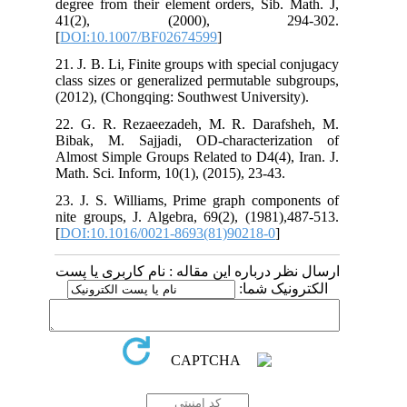
degree from their element orders, Sib. Math. J,
41(2), (2000), 294-302.
[
DOI:10.1007/BF02674599
]
21. J. B. Li, Finite groups with special conjugacy
class sizes or generalized permutable subgroups,
(2012), (Chongqing: Southwest University).
22. G. R. Rezaeezadeh, M. R. Darafsheh, M.
Bibak, M. Sajjadi, OD-characterization of
Almost Simple Groups Related to D4(4), Iran. J.
Math. Sci. Inform, 10(1), (2015), 23-43.
23. J. S. Williams, Prime graph components of
nite groups, J. Algebra, 69(2), (1981),487-513.
[
DOI:10.1016/0021-8693(81)90218-0
]
ارسال نظر درباره این مقاله : نام کاربری یا پست
الکترونیک شما: