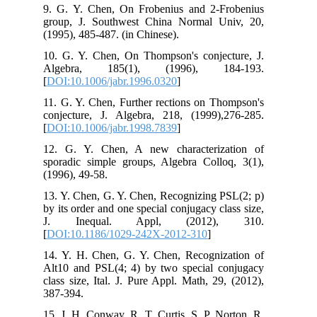
9. G. Y. Chen, On Frobenius and 2-Frobenius
group, J. Southwest China Normal Univ, 20,
(1995), 485-487. (in Chinese).
10. G. Y. Chen, On Thompson's conjecture, J.
Algebra, 185(1), (1996), 184-193.
[
DOI:10.1006/jabr.1996.0320
]
11. G. Y. Chen, Further rections on Thompson's
conjecture, J. Algebra, 218, (1999),276-285.
[
DOI:10.1006/jabr.1998.7839
]
12. G. Y. Chen, A new characterization of
sporadic simple groups, Algebra Colloq, 3(1),
(1996), 49-58.
13. Y. Chen, G. Y. Chen, Recognizing PSL(2; p)
by its order and one special conjugacy class size,
J. Inequal. Appl, (2012), 310.
[
DOI:10.1186/1029-242X-2012-310
]
14. Y. H. Chen, G. Y. Chen, Recognization of
Alt10 and PSL(4; 4) by two special conjugacy
class size, Ital. J. Pure Appl. Math, 29, (2012),
387-394.
15. J. H. Conway, R. T. Curtis, S. P. Norton, R.