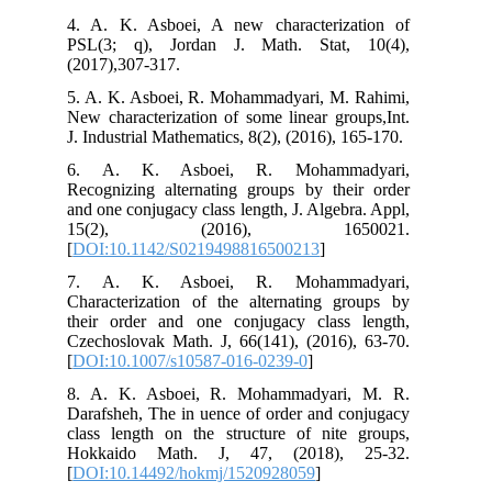
4. A. K. Asboei, A new characterization of
PSL(3; q), Jordan J. Math. Stat, 10(4),
(2017),307-317.
5. A. K. Asboei, R. Mohammadyari, M. Rahimi,
New characterization of some linear groups,Int.
J. Industrial Mathematics, 8(2), (2016), 165-170.
6. A. K. Asboei, R. Mohammadyari,
Recognizing alternating groups by their order
and one conjugacy class length, J. Algebra. Appl,
15(2), (2016), 1650021.
[
DOI:10.1142/S0219498816500213
]
7. A. K. Asboei, R. Mohammadyari,
Characterization of the alternating groups by
their order and one conjugacy class length,
Czechoslovak Math. J, 66(141), (2016), 63-70.
[
DOI:10.1007/s10587-016-0239-0
]
8. A. K. Asboei, R. Mohammadyari, M. R.
Darafsheh, The in uence of order and conjugacy
class length on the structure of nite groups,
Hokkaido Math. J, 47, (2018), 25-32.
[
DOI:10.14492/hokmj/1520928059
]