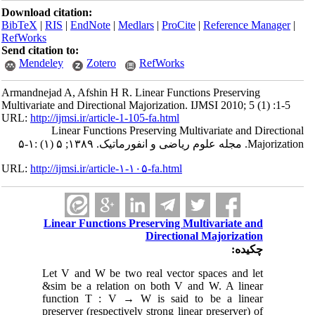
Download citation:
BibTeX
|
RIS
|
EndNote
|
Medlars
|
ProCite
|
Reference Manager
|
RefWorks
Send citation to:
Mendeley
Zotero
RefWorks
Armandnejad A, Afshin H R. Linear Functions Preserving
Multivariate and Directional Majorization. IJMSI 2010; 5 (1) :1-5
URL:
http://ijmsi.ir/article-1-105-fa.html
Linear Functions Preserving Multivariate and Directional
Majorization. مجله علوم ریاضی و انفورماتیک. ۱۳۸۹; ۵ (۱) :۱-۵
URL:
http://ijmsi.ir/article-۱-۱۰۵-fa.html
Linear Functions Preserving Multivariate and
Directional Majorization
چکیده:
Let V and W be two real vector spaces and let
&sim be a relation on both V and W. A linear
function T : V → W is said to be a linear
preserver (respectively strong linear preserver) of