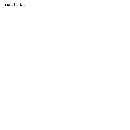
mag id =0-3