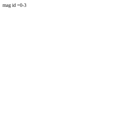
mag id =0-3