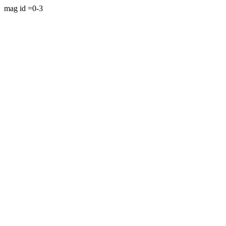
mag id =0-3